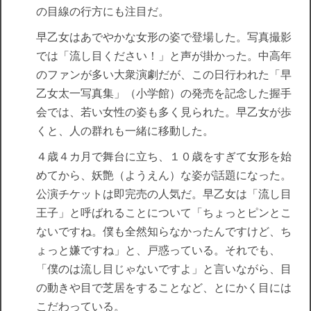
の目線の行方にも注目だ。
早乙女はあでやかな女形の姿で登場した。写真撮影
では「流し目ください！」と声が掛かった。中高年
のファンが多い大衆演劇だが、この日行われた「早
乙女太一写真集」（小学館）の発売を記念した握手
会では、若い女性の姿も多く見られた。早乙女が歩
くと、人の群れも一緒に移動した。
４歳４カ月で舞台に立ち、１０歳をすぎて女形を始
めてから、妖艶（ようえん）な姿が話題になった。
公演チケットは即完売の人気だ。早乙女は「流し目
王子」と呼ばれることについて「ちょっとピンとこ
ないですね。僕も全然知らなかったんですけど、ち
ょっと嫌ですね」と、戸惑っている。それでも、
「僕のは流し目じゃないですよ」と言いながら、目
の動きや目で芝居をすることなど、とにかく目には
こだわっている。