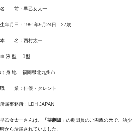
名 前：早乙女太一
生年月日：1991年9月24日 27歳
本 名：西村太一
血 液 型 ：B型
出 身 地 ：福岡県北九州市
職 業：俳優・タレント
所属事務所：LDH JAPAN
早乙女太一さんは、
「葵劇団」
の劇団員のご両親の元で、幼少
時から活躍されていました。