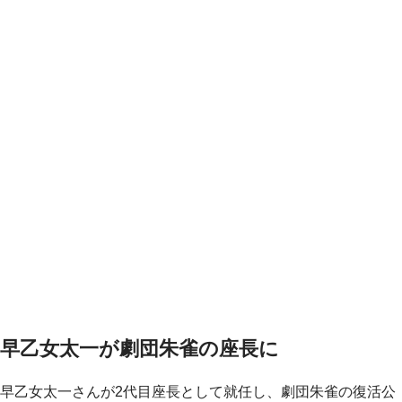
早乙女太一が劇団朱雀の座長に
早乙女太一さんが2代目座長として就任し、劇団朱雀の復活公