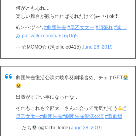
何がともあれ…
楽しい舞台が観られればそれだけで(๑•ㅂ•) ok❢
\(｡˃ ᵕ ˂ )/ ✧*｡
#劇団朱雀
#早乙女太一
#頑張れ
#楽し
み
pic.twitter.com/oJFcujTtg5
— ☆MOMO☆ (@jellicle0415)
June 26, 2019
劇団朱雀復活公演の岐阜葵劇場含め、チェキGET
出費がすごい事になったな…
それもこれも全部太一さんに会って元気だそう
#
早乙女太一
#劇団朱雀
#劇団朱雀復活公演
#葵劇場
— たち
(@tachi_tome)
June 28, 2019