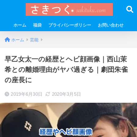
ホーム
福袋
プライバシーポリシー
お問い合わせ
ホーム
芸能
早乙女太一の経歴とヘビ顔画像｜西山茉
希との離婚理由がヤバ過ぎる｜劇団朱雀
の座長に
2019年6月30日
2020年3月5日