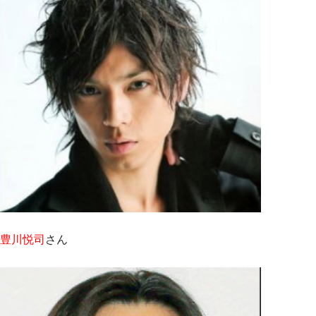
豊川悦司
さん