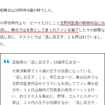
初舞台は1995年4歳の時でした。
小学生時代より、ビートたけしこと
北野武監督の映画作品に出
演し、舞台では女形として多くのファンを魅了
したその妖艶な
流し目に、マスコミでは「流し目王子」とも呼ばれていまし
た。
芸能界の「流し目王子」15歳早乙女太一
大衆演劇界で１５歳の王子が話題になっている。
「流し目王子」こと、早乙女太一だ。舞台以外でも
北野武監督作品やドラマにも出演してファン層を拡
大中。１１日は都内で写真集の発売イベントを行
い、約２００人を集めた。野球、ゴルフとスポーツ
界は、１０代の王子が活躍するが、「流し目王子」