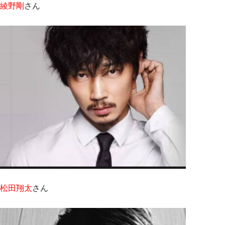
綾野剛
さん
松田翔太
さん