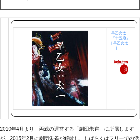
早乙女太一
『十五歳』
[ 早乙女太
一 ]
楽
天
で
購
入
2010年4月より、両親の運営する「劇団朱雀」に所属します
が、2015年2月に劇団朱雀が解散し、しばらくはフリーでの活