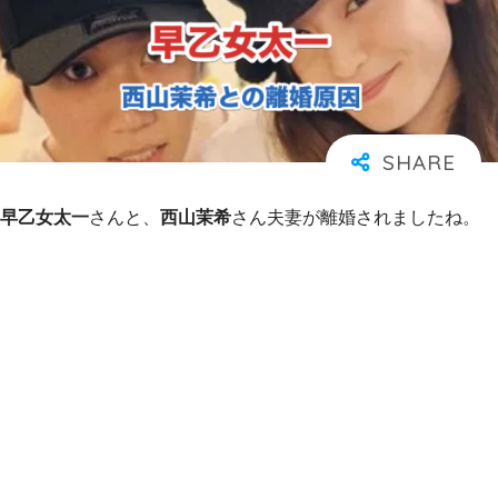
早乙女太一
さんと、
西山茉希
さん夫妻が離婚されましたね。