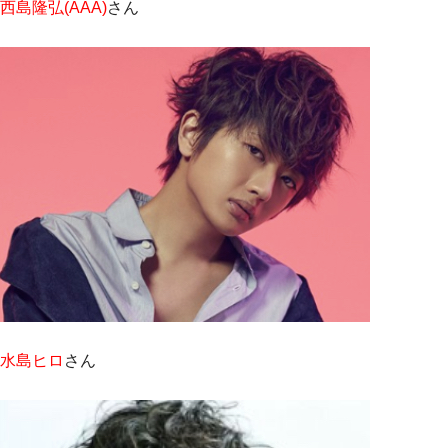
西島隆弘(AAA)
さん
水島ヒロ
さん