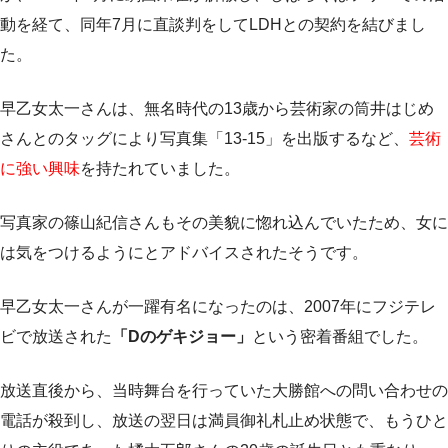
動を経て、同年7月に直談判をしてLDHとの契約を結びまし
た。
早乙女太一さんは、無名時代の13歳から芸術家の筒井はじめ
さんとのタッグにより写真集「13-15」を出版するなど、
芸術
に強い興味
を持たれていました。
写真家の篠山紀信さんもその美貌に惚れ込んでいたため、女に
は気をつけるようにとアドバイスされたそうです。
早乙女太一さんが一躍有名になったのは、2007年にフジテレ
ビで放送された
「Dのゲキジョー」
という密着番組でした。
放送直後から、当時舞台を行っていた大勝館への問い合わせの
電話が殺到し、放送の翌日は満員御礼札止め状態で、もうひと