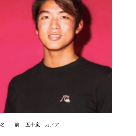
名 前 ：五十嵐 カノア