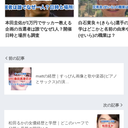
本田圭佑が1万円でサッカー教える
白石黄良々(きらら)選手
企画の当選者は誰でなぜ1人？開催
学はどこかと名前の由来
日時と場所も調査
(せいら)の職業は？
前の記事
mattの経歴｜すっぴん画像と歌や楽器(ピアノ
とサックス)の演…
次の記事
松田るかの女優経歴と学歴｜どこのハーフで