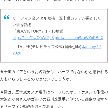
サーフィン金メダル候補・五十嵐カノアが果たした
い夢を語る
『東京VICTORY』1・18放送
https://t.co/2szQ9Wc2p3
pic.twitter.com/NnWYuPBrrX
— TVLIFE(テレビライフ公式) (@tv_life)
January 17,
2020
五十嵐カノアというお名前から、ハーフではないかと思われる
方もいらっしゃるのではないでしょうか。
今回は、五十嵐カノア選手はハーフなのか、イケメンで俳優の
大沢たかおさんやゴルフの石川遼選手と似ている画像や凄すぎ
るサーフィン動画を調べてみました。