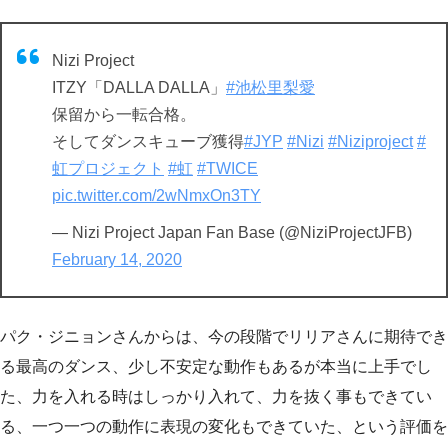
Nizi Project
ITZY「DALLA DALLA」
#池松里梨愛
保留から一転合格。
そしてダンスキューブ獲得
#JYP
#Nizi
#Niziproject
#
虹プロジェクト
#虹
#TWICE
pic.twitter.com/2wNmxOn3TY
— Nizi Project Japan Fan Base (@NiziProjectJFB)
February 14, 2020
パク・ジニョンさんからは、今の段階でリリアさんに期待でき
る最高のダンス、少し不安定な動作もあるが本当に上手でし
た、力を入れる時はしっかり入れて、力を抜く事もできてい
る、一つ一つの動作に表現の変化もできていた、という評価を