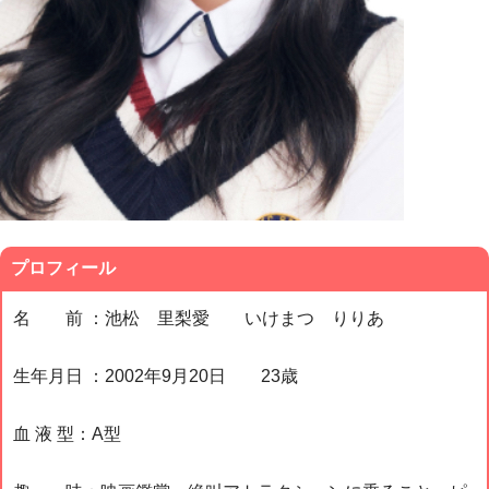
プロフィール
名 前 ：池松 里梨愛 いけまつ りりあ
生年月日 ：2002年9月20日 23歳
血 液 型：A型