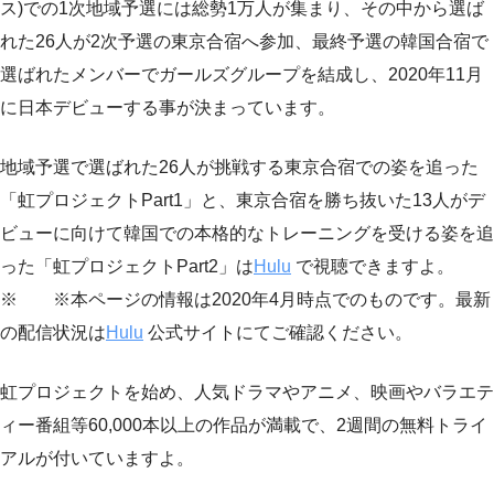
ス)での1次地域予選には総勢1万人が集まり、その中から選ば
れた26人が2次予選の東京合宿へ参加、最終予選の韓国合宿で
選ばれたメンバーでガールズグループを結成し、2020年11月
に日本デビューする事が決まっています。
地域予選で選ばれた26人が挑戦する東京合宿での姿を追った
「虹プロジェクトPart1」と、東京合宿を勝ち抜いた13人がデ
ビューに向けて韓国での本格的なトレーニングを受ける姿を追
った「虹プロジェクトPart2」は
Hulu
で視聴できますよ。
※ ※本ページの情報は2020年4月時点でのものです。最新
の配信状況は
Hulu
公式サイトにてご確認ください。
虹プロジェクトを始め、人気ドラマやアニメ、映画やバラエテ
ィー番組等60,000本以上の作品が満載で、2週間の無料トライ
アルが付いていますよ。