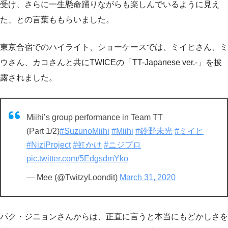
受け、さらに一生懸命踊りながらも楽しんでいるように見え
た、との言葉ももらいました。
東京合宿でのハイライト、ショーケースでは、ミイヒさん、ミ
ウさん、カコさんと共にTWICEの「TT-Japanese ver.-」を披
露されました。
Miihi’s group performance in Team TT
(Part 1/2)
#SuzunoMiihi
#Miihi
#鈴野未光
#ミイヒ
#NiziProject
#虹かけ
#ニジプロ
pic.twitter.com/5EdgsdmYko
— Mee (@TwitzyLoondit)
March 31, 2020
パク・ジニョンさんからは、正直に言うと本当にもどかしさを